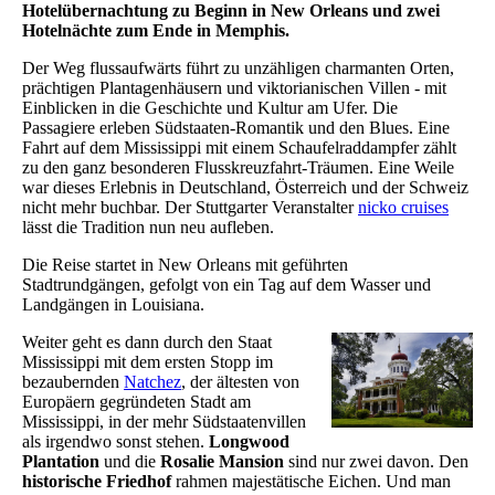
Hotelübernachtung zu Beginn in New Orleans und zwei
Hotelnächte zum Ende in Memphis.
Der Weg flussaufwärts führt zu unzähligen charmanten Orten,
prächtigen Plantagenhäusern und viktorianischen Villen - mit
Einblicken in die Geschichte und Kultur am Ufer. Die
Passagiere erleben Südstaaten-Romantik und den Blues. Eine
Fahrt auf dem Mississippi mit einem Schaufelraddampfer zählt
zu den ganz besonderen Flusskreuzfahrt-Träumen. Eine Weile
war dieses Erlebnis in Deutschland, Österreich und der Schweiz
nicht mehr buchbar. Der Stuttgarter Veranstalter
nicko cruises
lässt die Tradition nun neu aufleben.
Die Reise startet in New Orleans mit geführten
Stadtrundgängen, gefolgt von ein Tag auf dem Wasser und
Landgängen in Louisiana.
Weiter geht es dann durch den Staat
Mississippi mit dem ersten Stopp im
bezaubernden
Natchez
, der ältesten von
Europäern gegründeten Stadt am
Mississippi, in der mehr Südstaatenvillen
als irgendwo sonst stehen.
Longwood
Plantation
und die
Rosalie Mansion
sind nur zwei davon. Den
historische Friedhof
rahmen majestätische Eichen. Und man