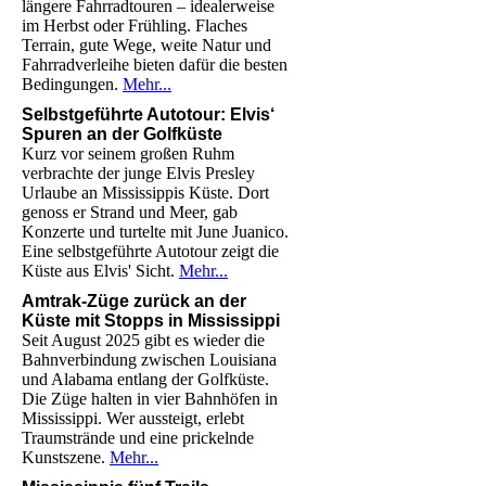
längere Fahrradtouren – idealerweise
im Herbst oder Frühling. Flaches
Terrain, gute Wege, weite Natur und
Fahrradverleihe bieten dafür die besten
Bedingungen.
Mehr...
Selbstgeführte Autotour: Elvis‘
Spuren an der Golfküste
Kurz vor seinem großen Ruhm
verbrachte der junge Elvis Presley
Urlaube an Mississippis Küste. Dort
genoss er Strand und Meer, gab
Konzerte und turtelte mit June Juanico.
Eine selbstgeführte Autotour zeigt die
Küste aus Elvis' Sicht.
Mehr...
Amtrak-Züge zurück an der
Küste mit Stopps in Mississippi
Seit August 2025 gibt es wieder die
Bahnverbindung zwischen Louisiana
und Alabama entlang der Golfküste.
Die Züge halten in vier Bahnhöfen in
Mississippi. Wer aussteigt, erlebt
Traumstrände und eine prickelnde
Kunstszene.
Mehr...